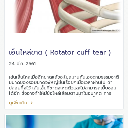
เอ็นไหล่ขาด ( Rotator cuff tear )
24 มี.ค. 2561
เส้นเอ็นไหล่เมื่อฉีกขาดแล้วจะไม่สมานกันเองตามธรรมชาติ
ขนาดของรอยขาดจะใหญ่ขึ้นเรื่อยๆเมื่อเวลาผ่านไป ถ้า
ปล่อยทิ้งไว้ เส้นเอ็นที่ขาดจะหดตัวและไม่สามารถเย็บซ่อม
ได้อีก ซึ่งอาจทำให้มีข้อไหล่เสื่อมตามมาในอนาคต การ
วินิจฉัย ต้องทำการตรวจเอกซเรย์คลื่นแม่เหล็กไฟฟ้า
ดูเพิ่มเติม
(MRI)