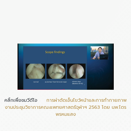
คลิ้กเพื่อชมวีดีโอ
การผ่าตัดเอ็นไขว้หน้าและการทำกายภาพ
งานประชุมวิชาการคณะแพทยศาสตร์จุฬาฯ 2563 โดย นพ.ไตร
พรหมแสง