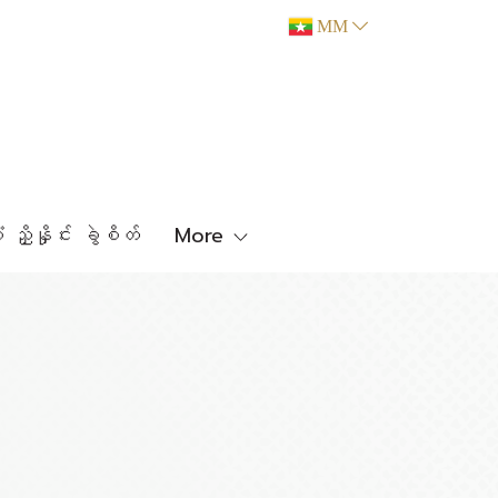
MM
 ညှိနှိုင်း ခွဲစိတ်
More