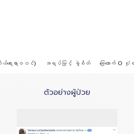
ိုယ်ရေးရာဇဝင်)
အရပ်မြင့် ခွဲစိတ်
ခြေထောက် O ပုံစံ
ตัวอย่างผู้ป่วย