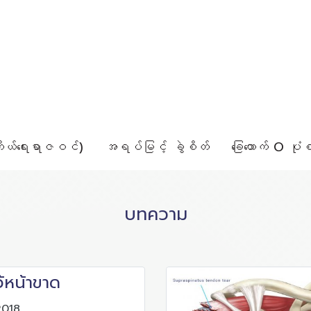
ိုယ်ရေးရာဇဝင်)
အရပ်မြင့် ခွဲစိတ်
ခြေထောက် O ပုံစံ
บทความ
ว้หน้าขาด
2018