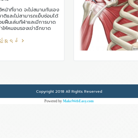
ว้หน้าที่ขาด จะไม่สมานกันเอง
ติและไม่สามารถเย็บซ่อมได้
ป่วยฝืนเล่นกีฬาและมีการบาด
ะทำให้หมอนรองเข่าฉีกขาด
มีกระดูกอ่อนบาดเจ็บ ส่งผล
สื่อมได้
့်ရှုရန်
Copyright 2018 All Rights Reserved
Powered by
MakeWebEasy.com