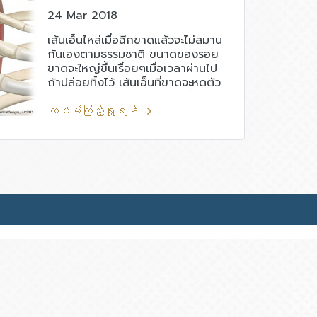
24 Mar 2018
เส้นเอ็นไหล่เมื่อฉีกขาดแล้วจะไม่สมาน
กันเองตามธรรมชาติ ขนาดของรอย
ขาดจะใหญ่ขึ้นเรื่อยๆเมื่อเวลาผ่านไป
ถ้าปล่อยทิ้งไว้ เส้นเอ็นที่ขาดจะหดตัว
และไม่สามารถเย็บซ่อมได้อีก ซึ่งอาจ
ทำให้มีข้อไหล่เสื่อมตามมาในอนาคต
ထပ်မံကြည့်ရှုရန်
การวินิจฉัย ต้องทำการตรวจเอกซเรย์
คลื่นแม่เหล็กไฟฟ้า (MRI)