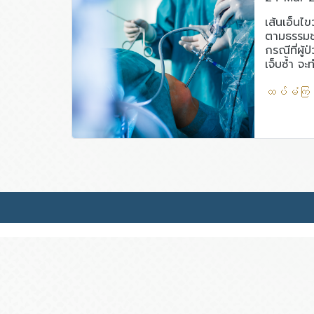
เส้นเอ็นไข
ตามธรรมชา
กรณีที่ผู้
เจ็บซ้ำ จ
ตามมา และ
ให้เกิดข้อเ
ထပ်မံကြည