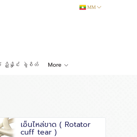
MM
 ညှိနှိုင်း ခွဲစိတ်
More
เอ็นไหล่ขาด ( Rotator
cuff tear )